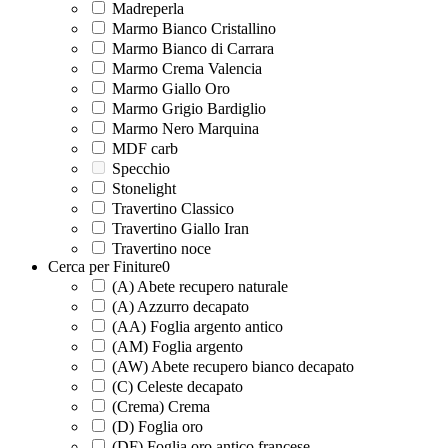
Madreperla
Marmo Bianco Cristallino
Marmo Bianco di Carrara
Marmo Crema Valencia
Marmo Giallo Oro
Marmo Grigio Bardiglio
Marmo Nero Marquina
MDF carb
Specchio
Stonelight
Travertino Classico
Travertino Giallo Iran
Travertino noce
Cerca per Finiture
0
(A) Abete recupero naturale
(A) Azzurro decapato
(AA) Foglia argento antico
(AM) Foglia argento
(AW) Abete recupero bianco decapato
(C) Celeste decapato
(Crema) Crema
(D) Foglia oro
(DF) Foglia oro antico francese