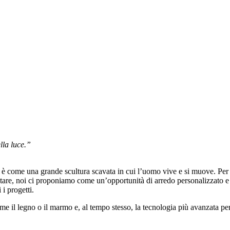
lla luce.”
ire, è come una grande scultura scavata in cui l’uomo vive e si muove. Pe
are, noi ci proponiamo come un’opportunità di arredo personalizzato e un
 i progetti.
i come il legno o il marmo e, al tempo stesso, la tecnologia più avanzata p