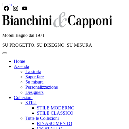
Mobili Bagno dal 1971
SU PROGETTO, SU DISEGNO, SU MISURA
Home
Azienda
La storia
Saper fare
Su misura
Personalizzazione
Designers
Collezioni
STILI
STILE MODERNO
STILE CLASSICO
Tutte le Collezioni
RINASCIMENTO
CRISTALLO