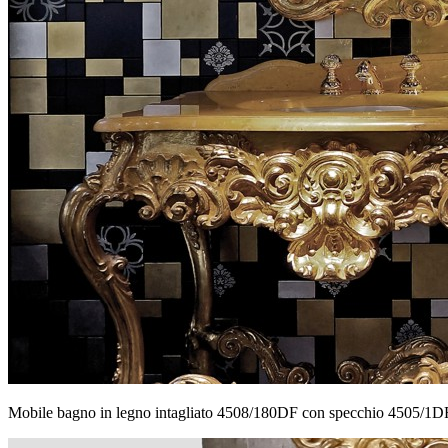
Mobile bagno in legno intagliato 4508/180DF con specchio 4505/1D