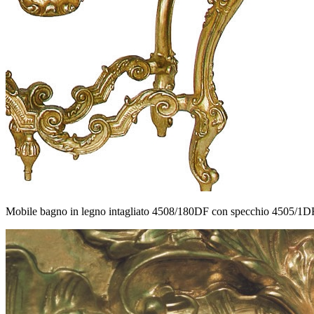
Mobile bagno in legno intagliato 4508/180DF con specchio 4505/1DF