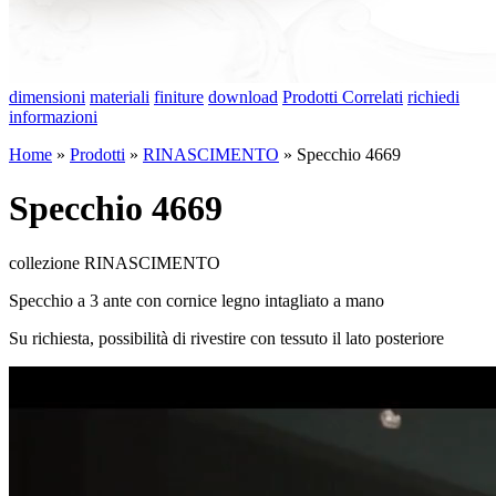
dimensioni
materiali
finiture
download
Prodotti Correlati
richiedi
informazioni
Home
»
Prodotti
»
RINASCIMENTO
»
Specchio 4669
Specchio 4669
collezione RINASCIMENTO
Specchio a 3 ante con cornice legno intagliato a mano
Su richiesta, possibilità di rivestire con tessuto il lato posteriore