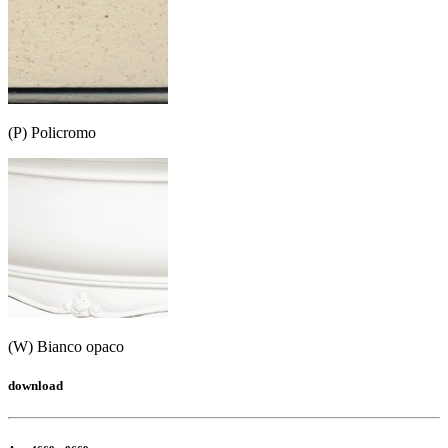
(P) Policromo
(W) Bianco opaco
download