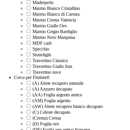
Madreperla
Marmo Bianco Cristallino
Marmo Bianco di Carrara
Marmo Crema Valencia
Marmo Giallo Oro
Marmo Grigio Bardiglio
Marmo Nero Marquina
MDF carb
Specchio
Stonelight
Travertino Classico
Travertino Giallo Iran
Travertino noce
Cerca per Finiture
0
(A) Abete recupero naturale
(A) Azzurro decapato
(AA) Foglia argento antico
(AM) Foglia argento
(AW) Abete recupero bianco decapato
(C) Celeste decapato
(Crema) Crema
(D) Foglia oro
(DF) Foglia oro antico francese