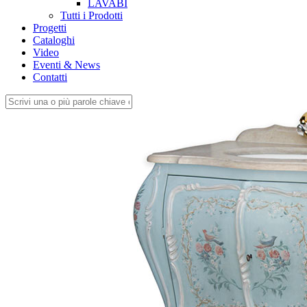
LAVABI
Tutti i Prodotti
Progetti
Cataloghi
Video
Eventi & News
Contatti