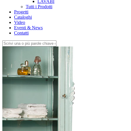
LAVABI
Tutti i Prodotti
Progetti
Cataloghi
Video
Eventi & News
Contatti