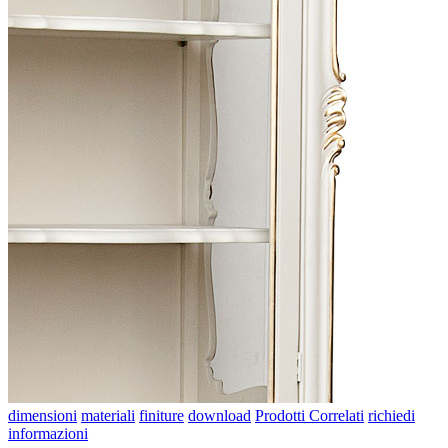
dimensioni
materiali
finiture
download
Prodotti Correlati
richiedi
informazioni