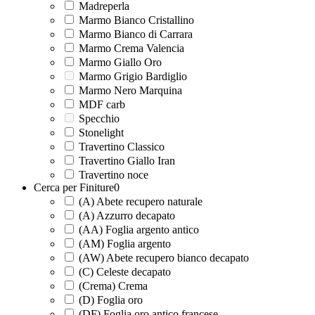
Madreperla
Marmo Bianco Cristallino
Marmo Bianco di Carrara
Marmo Crema Valencia
Marmo Giallo Oro
Marmo Grigio Bardiglio
Marmo Nero Marquina
MDF carb
Specchio
Stonelight
Travertino Classico
Travertino Giallo Iran
Travertino noce
Cerca per Finiture
0
(A) Abete recupero naturale
(A) Azzurro decapato
(AA) Foglia argento antico
(AM) Foglia argento
(AW) Abete recupero bianco decapato
(C) Celeste decapato
(Crema) Crema
(D) Foglia oro
(DF) Foglia oro antico francese