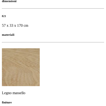
dimensioni
821
57 x 33 x 170 cm
materiali
Legno massello
finiture