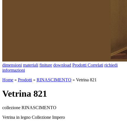
dimensioni
materiali
finiture
download
Prodotti Correlati
richiedi
informazioni
Home
»
Prodotti
»
RINASCIMENTO
»
Vetrina 821
Vetrina 821
collezione RINASCIMENTO
Vetrina in legno Collezione Impero