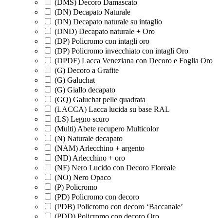
(DMS) Decoro Damascato
(DN) Decapato Naturale
(DN) Decapato naturale su intaglio
(DND) Decapato naturale + Oro
(DP) Policromo con intagli oro
(DP) Policromo invecchiato con intagli Oro
(DPDF) Lacca Veneziana con Decoro e Foglia Oro
(G) Decoro a Grafite
(G) Galuchat
(G) Giallo decapato
(GQ) Galuchat pelle quadrata
(LACCA) Lacca lucida su base RAL
(LS) Legno scuro
(Multi) Abete recupero Multicolor
(N) Naturale decapato
(NAM) Arlecchino + argento
(ND) Arlecchino + oro
(NF) Nero Lucido con Decoro Floreale
(NO) Nero Opaco
(P) Policromo
(PD) Policromo con decoro
(PDB) Policromo con decoro ‘Baccanale’
(PDD) Policromo con decoro Oro