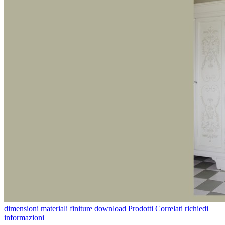
dimensioni
materiali
finiture
download
Prodotti Correlati
richiedi
informazioni