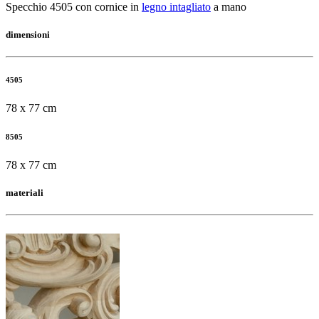
Specchio 4505 con cornice in
legno intagliato
a mano
dimensioni
4505
78 x 77 cm
8505
78 x 77 cm
materiali