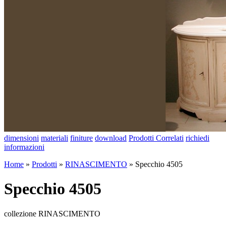
dimensioni
materiali
finiture
download
Prodotti Correlati
richiedi
informazioni
Home
»
Prodotti
»
RINASCIMENTO
»
Specchio 4505
Specchio 4505
collezione RINASCIMENTO