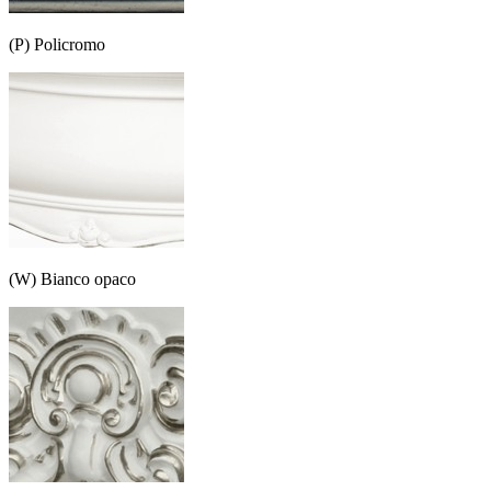
(P) Policromo
(W) Bianco opaco