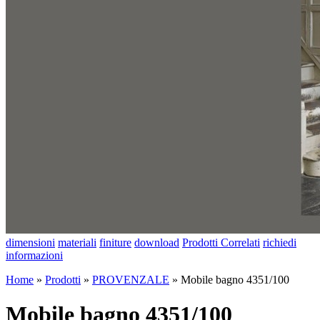
dimensioni
materiali
finiture
download
Prodotti Correlati
richiedi
informazioni
Home
»
Prodotti
»
PROVENZALE
»
Mobile bagno 4351/100
Mobile bagno 4351/100