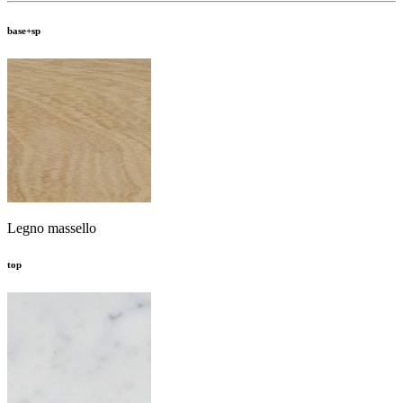
base+sp
Legno massello
top