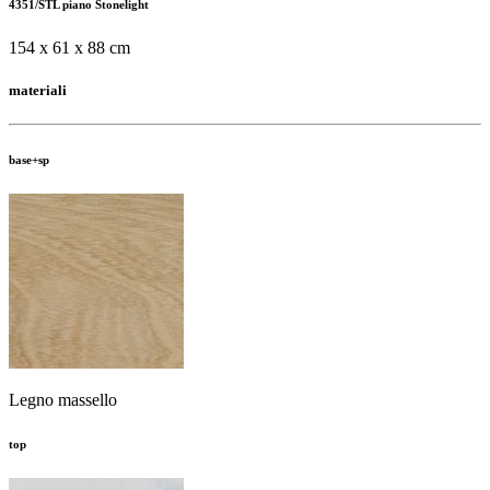
4351/STL piano Stonelight
154 x 61 x 88 cm
materiali
base+sp
Legno massello
top