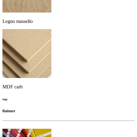
Legno massello
MDF carb
top
finiture