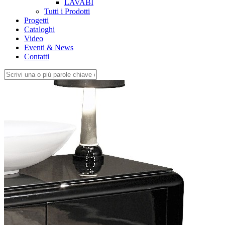
LAVABI
Tutti i Prodotti
Progetti
Cataloghi
Video
Eventi & News
Contatti