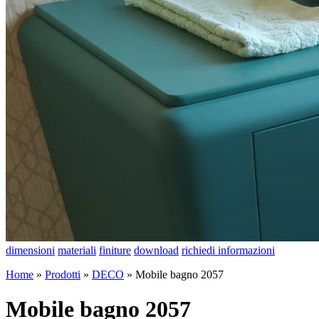
dimensioni
materiali
finiture
download
richiedi informazioni
Home
»
Prodotti
»
DECO
»
Mobile bagno 2057
Mobile bagno 2057