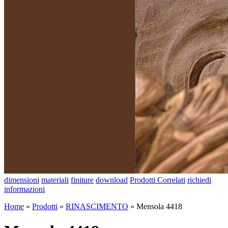
dimensioni
materiali
finiture
download
Prodotti Correlati
richiedi
informazioni
Home
»
Prodotti
»
RINASCIMENTO
»
Mensola 4418