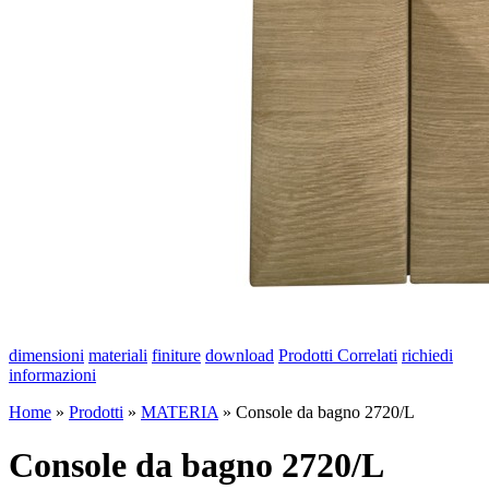
dimensioni
materiali
finiture
download
Prodotti Correlati
richiedi
informazioni
Home
»
Prodotti
»
MATERIA
»
Console da bagno 2720/L
Console da bagno 2720/L