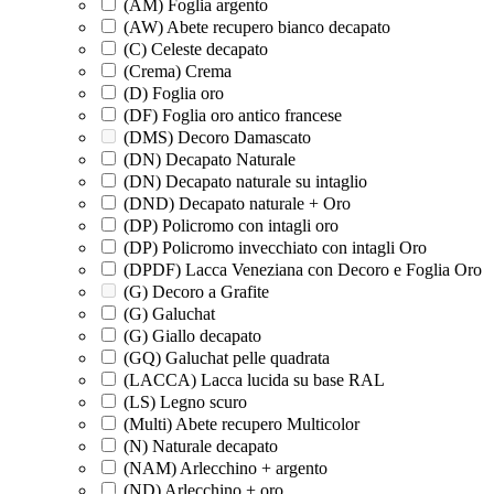
(AM) Foglia argento
(AW) Abete recupero bianco decapato
(C) Celeste decapato
(Crema) Crema
(D) Foglia oro
(DF) Foglia oro antico francese
(DMS) Decoro Damascato
(DN) Decapato Naturale
(DN) Decapato naturale su intaglio
(DND) Decapato naturale + Oro
(DP) Policromo con intagli oro
(DP) Policromo invecchiato con intagli Oro
(DPDF) Lacca Veneziana con Decoro e Foglia Oro
(G) Decoro a Grafite
(G) Galuchat
(G) Giallo decapato
(GQ) Galuchat pelle quadrata
(LACCA) Lacca lucida su base RAL
(LS) Legno scuro
(Multi) Abete recupero Multicolor
(N) Naturale decapato
(NAM) Arlecchino + argento
(ND) Arlecchino + oro