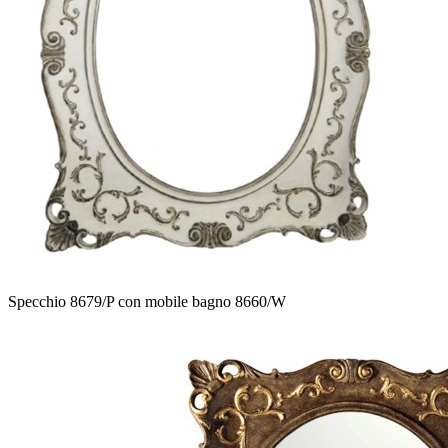
Specchio 8679/P con mobile bagno 8660/W