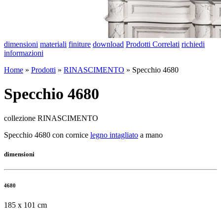
dimensioni
materiali
finiture
download
Prodotti Correlati
richiedi
informazioni
Home
»
Prodotti
»
RINASCIMENTO
»
Specchio 4680
Specchio 4680
collezione RINASCIMENTO
Specchio 4680 con cornice
legno intagliato
a mano
dimensioni
4680
185 x 101 cm