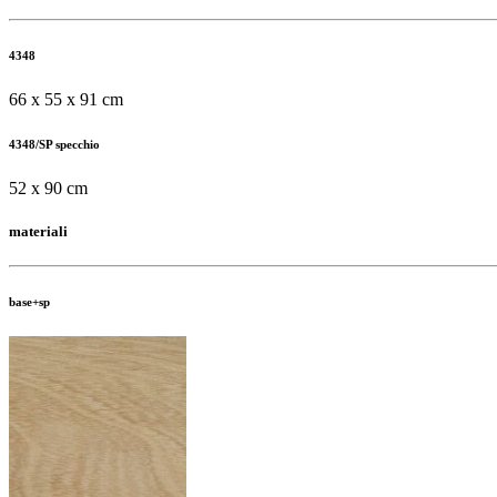
4348
66 x 55 x 91 cm
4348/SP specchio
52 x 90 cm
materiali
base+sp