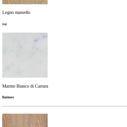
Legno massello
top
Marmo Bianco di Carrara
finiture