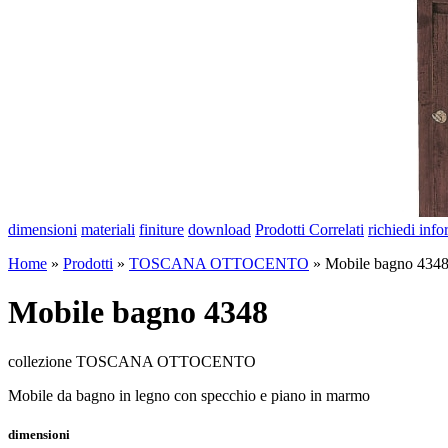
dimensioni
materiali
finiture
download
Prodotti Correlati
richiedi inf
Home
»
Prodotti
»
TOSCANA OTTOCENTO
»
Mobile bagno 434
Mobile bagno 4348
collezione TOSCANA OTTOCENTO
Mobile da bagno in legno con specchio e piano in marmo
dimensioni