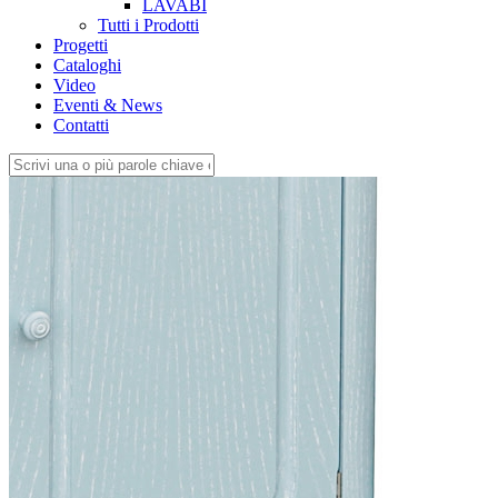
LAVABI
Tutti i Prodotti
Progetti
Cataloghi
Video
Eventi & News
Contatti