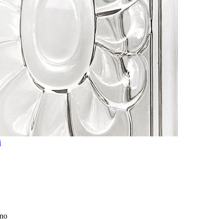
i
ino